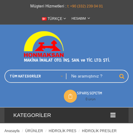
Müşteri Hizmetleri :
t: +90 (332) 239 04 01
TÜRKÇE
HESABIM
TÜM KATEGORILER
SIPARIŞ SEPETIM
0 ürün
KATEGORILER
Anasayfa
ÜRÜNLER
HİDROLİK PRES
HİDROLİK PRESLER