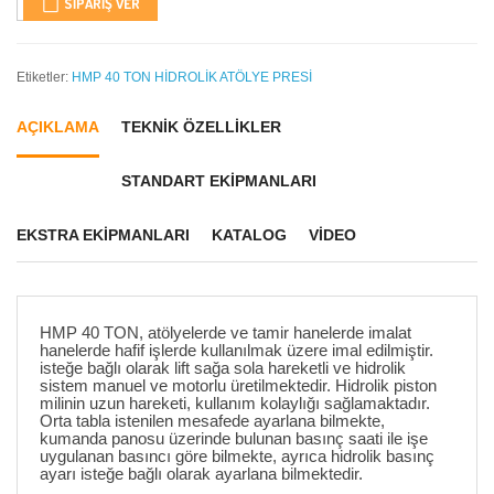
SIPARIŞ VER
Etiketler:
HMP 40 TON HİDROLİK ATÖLYE PRESİ
AÇIKLAMA
TEKNİK ÖZELLİKLER
STANDART EKİPMANLARI
EKSTRA EKİPMANLARI
KATALOG
VIDEO
HMP 40 TON, atölyelerde ve tamir hanelerde imalat
hanelerde hafif işlerde kullanılmak üzere imal edilmiştir.
isteğe bağlı olarak lift sağa sola hareketli ve hidrolik
sistem manuel ve motorlu üretilmektedir. Hidrolik piston
milinin uzun hareketi, kullanım kolaylığı sağlamaktadır.
Orta tabla istenilen mesafede ayarlana bilmekte,
kumanda panosu üzerinde bulunan basınç saati ile işe
uygulanan basıncı göre bilmekte, ayrıca hidrolik basınç
ayarı isteğe bağlı olarak ayarlana bilmektedir.