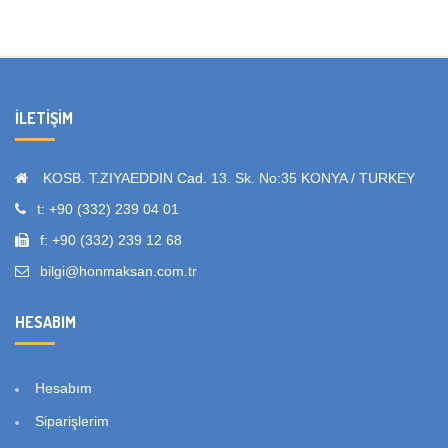
İLETIŞIM
KOSB. T.ZIYAEDDIN Cad. 13. Sk. No:35 KONYA / TURKEY
t: +90 (332) 239 04 01
f: +90 (332) 239 12 68
bilgi@honmaksan.com.tr
HESABIM
Hesabım
Siparişlerim