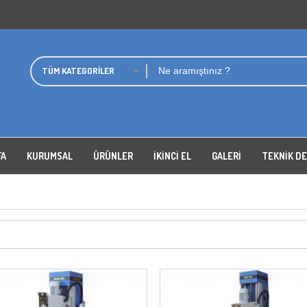
TÜM KATEGORILER
FA
KURUMSAL
ÜRÜNLER
İKİNCİ EL
GALERI
TEKNIK D