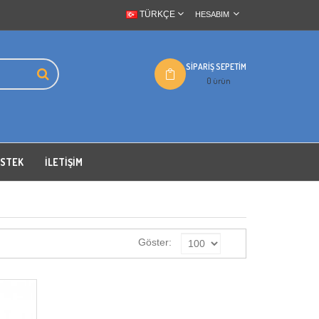
TÜRKÇE
HESABIM
SIPARIŞ SEPETIM
0 ürün
ESTEK
İLETIŞIM
Göster: