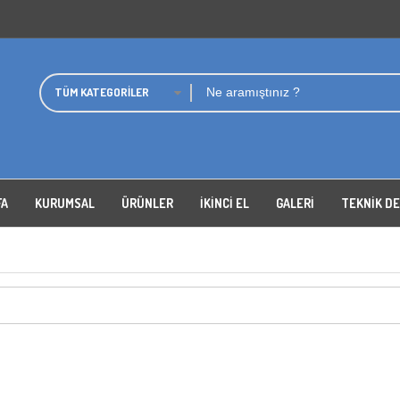
TÜM KATEGORILER
FA
KURUMSAL
ÜRÜNLER
İKİNCİ EL
GALERI
TEKNIK D