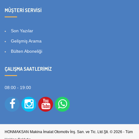
MÜŞTERI SERVISI
Son Yazılar
Gelişmiş Arama
Bülten Aboneliği
ÇALIŞMA SAATLERIMIZ
08:00 - 19:00
HONMAKSAN Makina İmalat Otomotiv İnş. San. ve Tic. Ltd.Şti. © 2026 - Tüm