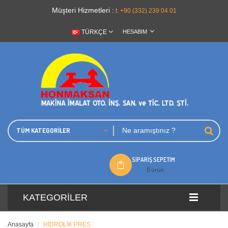
Müşteri Hizmetleri :
t: +90 (332) 239 04 01
TÜRKÇE
HESABIM
TÜM KATEGORILER
SIPARIŞ SEPETIM
0 ürün
KATEGORILER
Anasayfa
HİDROLİK PRES