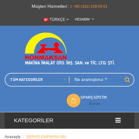
Müşteri Hizmetleri :
t: +90 (332) 239 04 01
TÜRKÇE
HESABIM
TÜM KATEGORILER
SIPARIŞ SEPETIM
0 ürün
KATEGORILER
Anasayfa
SERVİS EKİPMANLARI