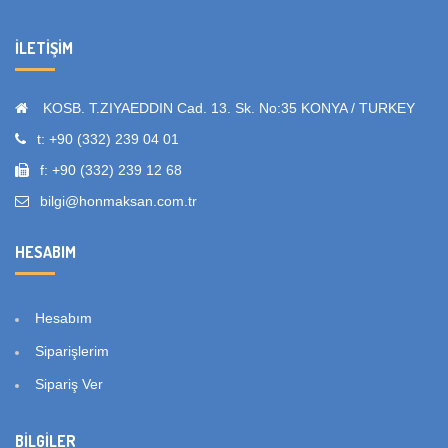
İLETIŞIM
KOSB. T.ZIYAEDDIN Cad. 13. Sk. No:35 KONYA / TURKEY
t: +90 (332) 239 04 01
f: +90 (332) 239 12 68
bilgi@honmaksan.com.tr
HESABIM
Hesabım
Siparişlerim
Sipariş Ver
BILGILER