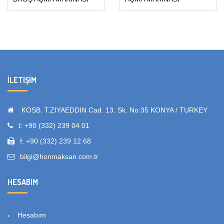
İLETIŞIM
KOSB. T.ZIYAEDDIN Cad. 13. Sk. No:35 KONYA / TURKEY
t: +90 (332) 239 04 01
f: +90 (332) 239 12 68
bilgi@honmaksan.com.tr
HESABIM
Hesabım