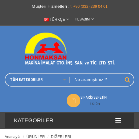
Müşteri Hizmetleri :
t: +90 (332) 239 04 01
TÜRKÇE
HESABIM
TÜM KATEGORILER
SIPARIŞ SEPETIM
0 ürün
KATEGORILER
Anasayfa
ÜRÜNLER
DİĞERLERİ