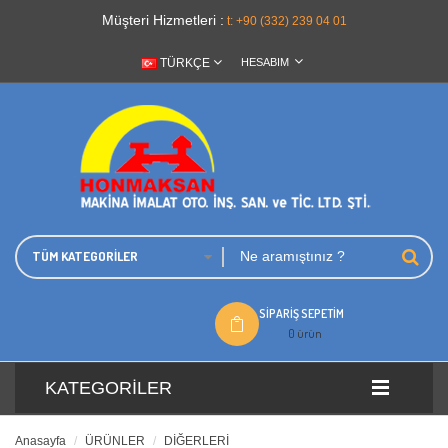
Müşteri Hizmetleri :
t: +90 (332) 239 04 01
TÜRKÇE
HESABIM
TÜM KATEGORILER
SIPARIŞ SEPETIM
0 ürün
KATEGORILER
Anasayfa
ÜRÜNLER
DİĞERLERİ