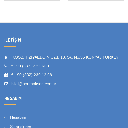
İLETIŞIM
KOSB. T.ZIYAEDDIN Cad. 13. Sk. No:35 KONYA / TURKEY
t: +90 (332) 239 04 01
f: +90 (332) 239 12 68
bilgi@honmaksan.com.tr
HESABIM
Hesabım
Siparişlerim