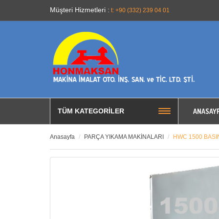
Müşteri Hizmetleri :
t: +90 (332) 239 04 01
ANASAY
TÜM KATEGORILER
Anasayfa
PARÇA YIKAMA MAKİNALARI
HWC 1500 BASI