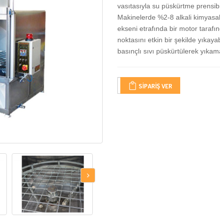
vasıtasıyla su püskürtme prensibi
Makinelerde %2-8 alkali kimyasal
ekseni etrafında bir motor tara
noktasını etkin bir şekilde yıkayab
basınçlı sıvı püskürtülerek yıkama
SIPARIŞ VER