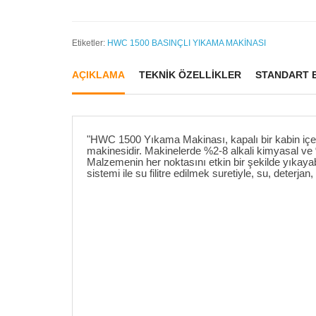
Etiketler:
HWC 1500 BASINÇLI YIKAMA MAKİNASI
AÇIKLAMA
TEKNİK ÖZELLİKLER
STANDART 
"HWC 1500 Yıkama Makinası, kapalı bir kabin içer
makinesidir. Makinelerde %2-8 alkali kimyasal ve 
Malzemenin her noktasını etkin bir şekilde yıkayabi
sistemi ile su filitre edilmek suretiyle, su, deterj