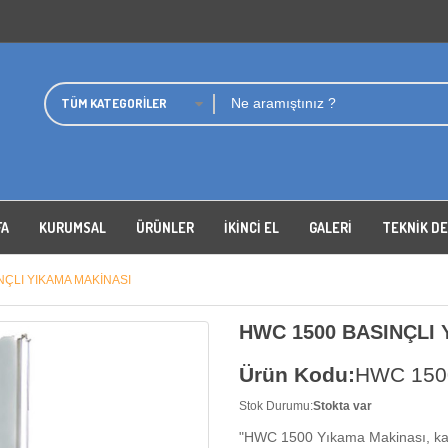
TÜM KATEGORILER
FA
KURUMSAL
ÜRÜNLER
İKİNCİ EL
GALERI
TEKNIK D
NÇLI YIKAMA MAKİNASI
HWC 1500 BASINÇLI 
Ürün Kodu:
HWC 150
Stok Durumu:
Stokta var
"HWC 1500 Yıkama Makinası, kapa