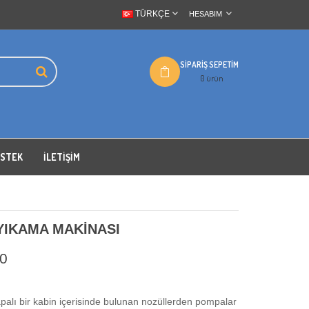
TÜRKÇE
HESABIM
SIPARIŞ SEPETIM
0 ürün
ESTEK
İLETIŞIM
YIKAMA MAKİNASI
0
lı bir kabin içerisinde bulunan nozüllerden pompalar