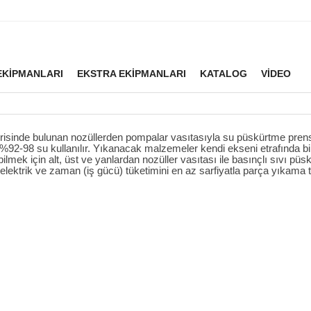
EKİPMANLARI
EKSTRA EKİPMANLARI
KATALOG
VIDEO
isinde bulunan nozüllerden pompalar vasıtasıyla su püskürtme prensib
%92-98 su kullanılır. Yıkanacak malzemeler kendi ekseni etrafında bi
lmek için alt, üst ve yanlardan nozüller vasıtası ile basınçlı sıvı püs
an, elektrik ve zaman (iş gücü) tüketimini en az sarfiyatla parça yıkama 