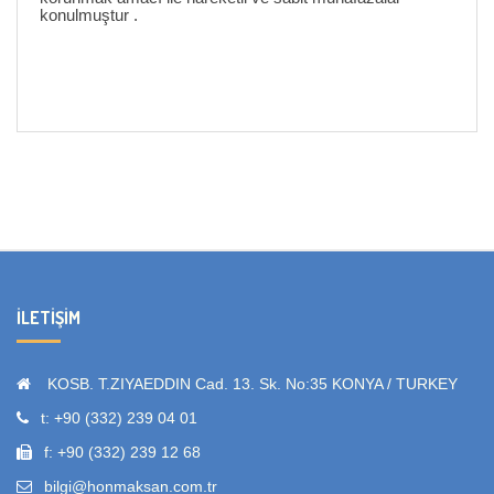
konulmuştur .
İLETIŞIM
KOSB. T.ZIYAEDDIN Cad. 13. Sk. No:35 KONYA / TURKEY
t: +90 (332) 239 04 01
f: +90 (332) 239 12 68
bilgi@honmaksan.com.tr