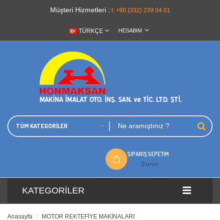
Müşteri Hizmetleri :
t: +90 (332) 239 04 01
TÜRKÇE
HESABIM
TÜM KATEGORILER
SIPARIŞ SEPETIM
0 ürün
KATEGORILER
Anasayfa
MOTOR REKTEFİYE MAKİNALARI