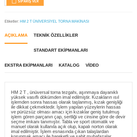
SIPARIŞ VER
Etiketler:
HM 2 T ÜNİVERSİYEL TORNA MAKİNASI
AÇIKLAMA
TEKNİK ÖZELLİKLER
STANDART EKİPMANLARI
EKSTRA EKİPMANLARI
KATALOG
VIDEO
HM 2 T , ünüversal torna tezgahı, aşınmaya dayanıklı
yüksek vasıflı dökümden imal edilmiştir. Kızakların ısıl
işlemden sonra hassas olarak taşlanmış, kızak genişliği
ile dikkat çekmektedir. İşlem yapılan yüzeylerin hassas
ve pürüzsüz olması amacı için kızaklar geniş tutulmuş
işlem gören parçanın çap, sertliği ve cinsine göre de devir
seçme imkanı tanımıştır. Tabla ve sport otomatik ve
manuel olarak kullanıla açık olup, kapalı norton olarak
imal edilmiştir. İşlem esnasında çıkan talaşlardan
korunmak amacı ile hareketli ve sabit muhafazalar