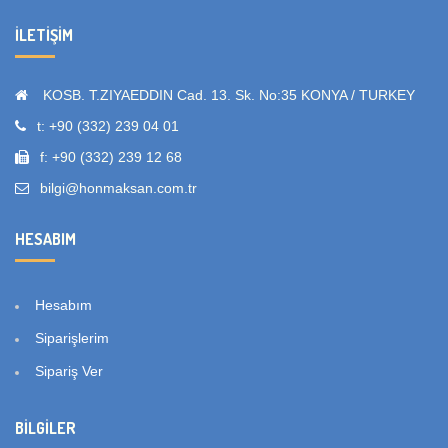
İLETIŞIM
KOSB. T.ZIYAEDDIN Cad. 13. Sk. No:35 KONYA / TURKEY
t: +90 (332) 239 04 01
f: +90 (332) 239 12 68
bilgi@honmaksan.com.tr
HESABIM
Hesabım
Siparişlerim
Sipariş Ver
BILGILER