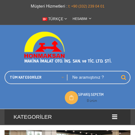
Müşteri Hizmetleri :
t: +90 (332) 239 04 01
TÜRKÇE
HESABIM
TÜM KATEGORILER
SIPARIŞ SEPETIM
0 ürün
KATEGORILER